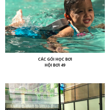
CÁC GÓI HỌC BƠI
HỘI BƠI 49