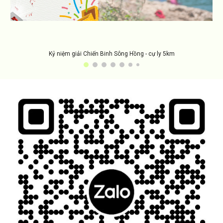
Kỷ niệm giải Chiến Binh Sông Hồng - cự ly 5km